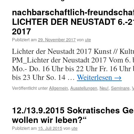
nachbarschaftlich-freundschaf
LICHTER DER NEUSTADT 6.-2
2017
Publiziert am
29. November 2017
von
ute
Lichter der Neustadt 2017 Kunst // Ku
PM_Lichter der Neustadt 2017 Vom 6. 
Mo.- Do. 16 Uhr bis 22 Uhr Fr. 16 Uhr 
bis 23 Uhr So. 14 …
Weiterlesen
→
Veröffentlicht unter
Allgemein
,
Ausstellungen
,
Neu!
,
Seminare
,
V
12./13.9.2015 Sokratisches G
wollen wir leben?“
Publiziert am
15. Juli 2015
von
ute