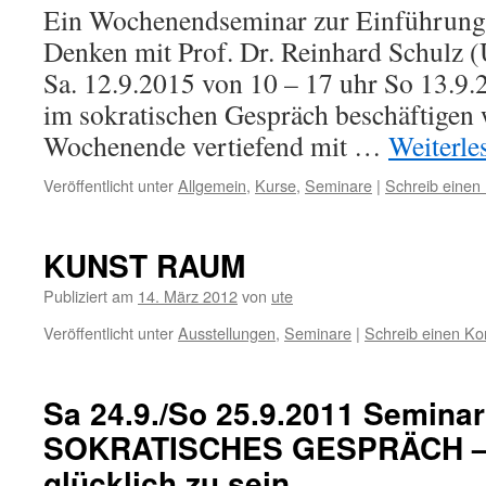
Ein Wochenendseminar zur Einführung 
Denken mit Prof. Dr. Reinhard Schulz (
Sa. 12.9.2015 von 10 – 17 uhr So 13.9.
im sokratischen Gespräch beschäftigen 
Wochenende vertiefend mit …
Weiterl
Veröffentlicht unter
Allgemein
,
Kurse
,
Seminare
|
Schreib eine
KUNST RAUM
Publiziert am
14. März 2012
von
ute
Veröffentlicht unter
Ausstellungen
,
Seminare
|
Schreib einen K
Sa 24.9./So 25.9.2011 Seminar
SOKRATISCHES GESPRÄCH – 
glücklich zu sein