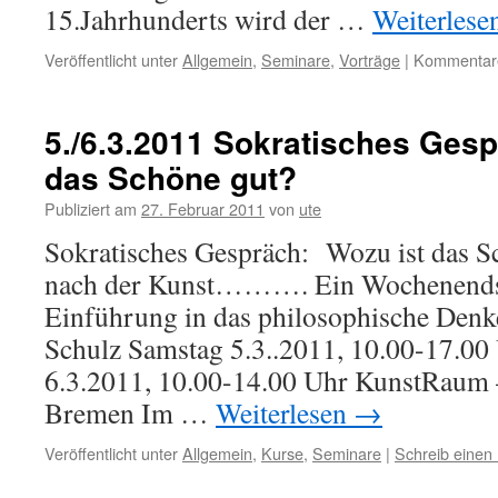
15.Jahrhunderts wird der …
Weiterlese
Veröffentlicht unter
Allgemein
,
Seminare
,
Vorträge
|
Kommentare 
5./6.3.2011 Sokratisches Gesp
das Schöne gut?
Publiziert am
27. Februar 2011
von
ute
Sokratisches Gespräch: Wozu ist das S
nach der Kunst………. Ein Wochenends
Einführung in das philosophische Denk
Schulz Samstag 5.3..2011, 10.00-17.0
6.3.2011, 10.00-14.00 Uhr KunstRaum –
Bremen Im …
Weiterlesen
→
Veröffentlicht unter
Allgemein
,
Kurse
,
Seminare
|
Schreib eine