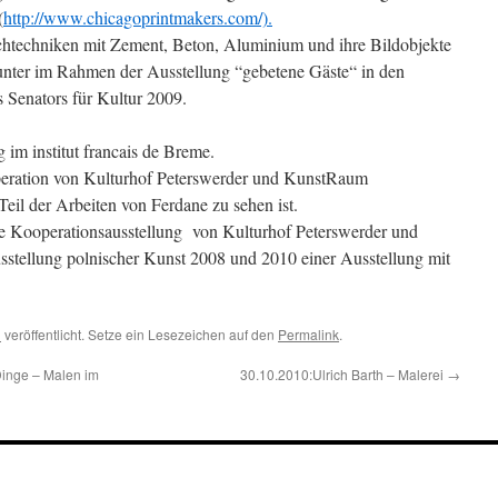
(
http://www.chicagoprintmakers.com/).
chtechniken mit Zement, Beton, Aluminium und ihre Bildobjekte
arunter im Rahmen der Ausstellung “gebetene Gäste“ in den
Senators für Kultur 2009.
g im institut francais de Breme.
operation von Kulturhof Peterswerder und KunstRaum
Teil der Arbeiten von Ferdane zu sehen ist.
itte Kooperationsausstellung von Kulturhof Peterswerder und
tellung polnischer Kunst 2008 und 2010 einer Ausstellung mit
n
veröffentlicht. Setze ein Lesezeichen auf den
Permalink
.
Dinge – Malen im
30.10.2010:Ulrich Barth – Malerei
→