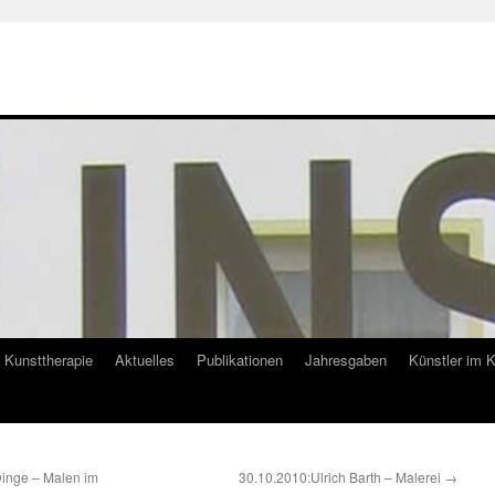
Kunsttherapie
Aktuelles
Publikationen
Jahresgaben
Künstler im 
Dinge – Malen im
30.10.2010:Ulrich Barth – Malerei
→