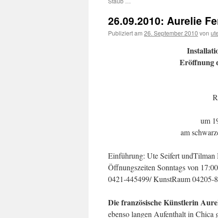
Staub …
26.09.2010: Aurelie
Publiziert am
26. September 2010
von
ut
Installa
Eröffnung d
R
um 19
am schwarz
Einführung: Ute Seifert undTilman 
Öffnungszeiten Sonntags von 17:00
0421-445499/ KunstRaum 04205-8
Die französische Künstlerin Aur
ebenso langen Aufenthalt in Chica g