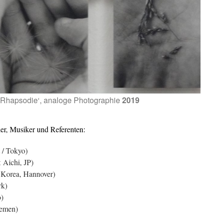
Rhapsodie‘, analoge Photographie
2019
ler, Musiker und Referenten:
nmental Art / Tokyo)
(bildende Kunst Aichi, JP)
 Korea, Hannover)
(SoundArt / New York)
ishida (Video, Tokyo)
remen)