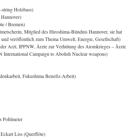
(Atami, JP 5-string Holzbass)
ringe Querflöte / Hannover)
öte / Bremen)
lmetscherin, Mitglied des Hiroshima-Bündnis Hannover, sie hat
t und veröffentlich zum Thema Umwelt, Energie, Gesellschaft)
ender Arzt, IPPNW, Ärzte zur Verhütung des Atomkrieges – Ärzte
N International Campaign to Abolish Nuclear weapons)
PNW)
enkarbeit, Fukushima Benefiz-Arbeit)
rs Pohlmeier
ckart Liss (Querflöte)