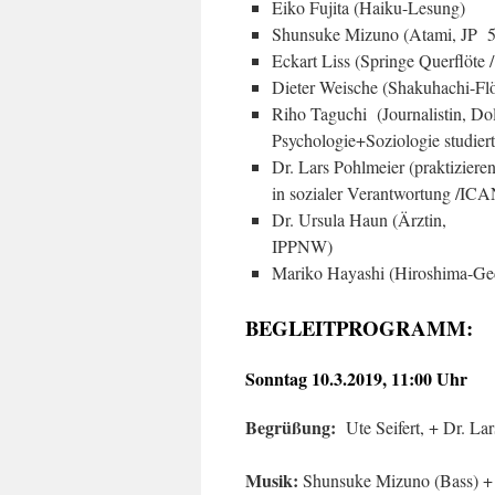
Eiko Fujita (Haiku-Lesung)
Shunsuke Mizuno 
Eckart Liss (Sp
Dieter Weische (Shakuhachi-Fl
Riho Taguchi (Journalistin, Do
Psychologie+Soziologie studier
Dr. Lars Pohlmeier (praktizier
in sozialer Verantwortung /ICA
Dr. Ursula Haun (Ärztin,
IP
Mariko Hayashi (Hiroshima-Ged
BEGLEITPROGRAMM:
Sonntag 10.3.2019, 11:00 Uhr
Begrüßung:
Ute Seifert, + Dr. La
Musik:
Shunsuke Mizuno (Bass) + E