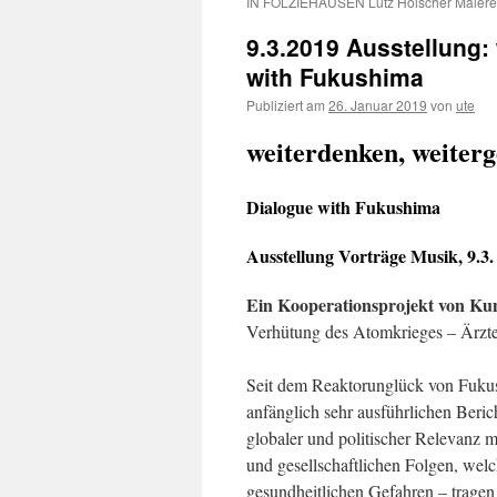
IN FÖLZIEHAUSEN Lutz Hölscher Malere
9.3.2019 Ausstellung:
with Fukushima
Publiziert am
26. Januar 2019
von
ute
weiterdenken, weiter
Dialogue with Fukushima
Ausstellung Vorträge Musik, 9.3.
Ein Kooperationsprojekt von K
Verhütung des Atomkrieges – Ärzte
Seit dem Reaktorunglück von Fukus
anfänglich sehr ausführlichen Berich
globaler und politischer Relevanz m
und gesellschaftlichen Folgen, wel
gesundheitlichen Gefahren – tragen 