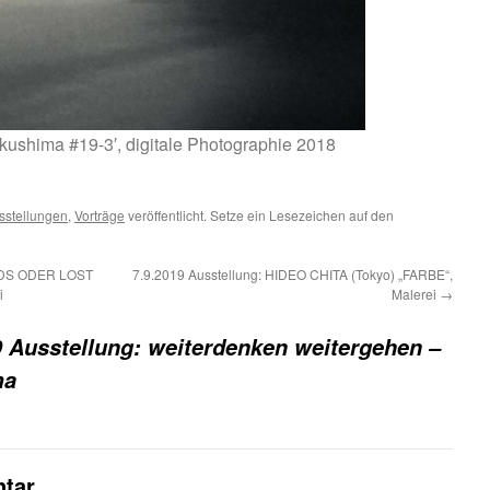
kushima #19-3′, digitale Photographie 2018
sstellungen
,
Vorträge
veröffentlicht. Setze ein Lesezeichen auf den
ANDS ODER LOST
7.9.2019 Ausstellung: HIDEO CHITA (Tokyo) „FARBE“,
i
Malerei
→
9 Ausstellung: weiterdenken weitergehen –
ma
tar