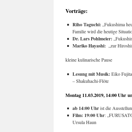
Vorträge:
Riho Taguchi:
„Fukushima heut
Familie wird die heutige Situat
Dr. Lars Pohlmeier:
„Fukushim
Mariko Hayashi:
„zur Hiroshi
kleine kulinarische Pause
Lesung mit Musik:
Eiko Fujita
– Shakuhachi-Flöte
Montag 11.03.2019, 14:00 Uhr u
ab 14:00 Uhr
ist die Ausstellu
Film: 19:00 Uhr
: „FURUSATO,
Ursula Haun