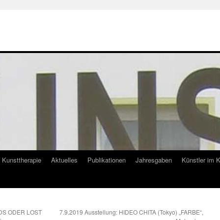
Kunsttherapie
Aktuelles
Publikationen
Jahresgaben
Künstler im 
ANDS ODER LOST
7.9.2019 Ausstellung: HIDEO CHITA (Tokyo) „FARBE“,