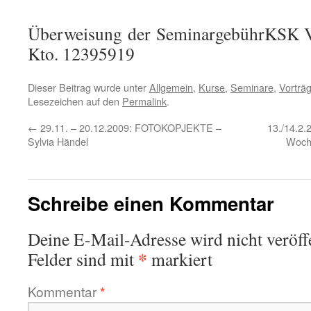
Überweisung der SeminargebührKSK 
Kto. 12395919
Dieser Beitrag wurde unter
Allgemein
,
Kurse
,
Seminare
,
Vorträ
Lesezeichen auf den
Permalink
.
←
29.11. – 20.12.2009: FOTOKOPJEKTE –
13./14.2.
Sylvia Händel
Woche
Schreibe einen Kommentar
Deine E-Mail-Adresse wird nicht veröffe
*
Felder sind mit
markiert
Kommentar
*