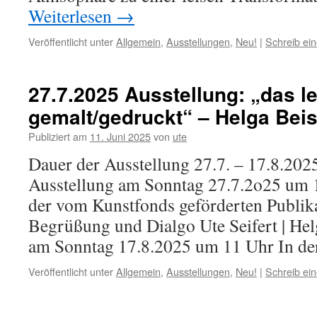
Weiterlesen
→
Veröffentlicht unter
Allgemein
,
Ausstellungen
,
Neu!
|
Schreib ei
27.7.2025 Ausstellung: „das le
gemalt/gedruckt“ – Helga Bei
Publiziert am
11. Juni 2025
von
ute
Dauer der Ausstellung 27.7. – 17.8.202
Ausstellung am Sonntag 27.7.2o25 um 1
der vom Kunstfonds geförderten Publika
Begrüßung und Dialgo Ute Seifert | Hel
am Sonntag 17.8.2025 um 11 Uhr In d
Veröffentlicht unter
Allgemein
,
Ausstellungen
,
Neu!
|
Schreib ei