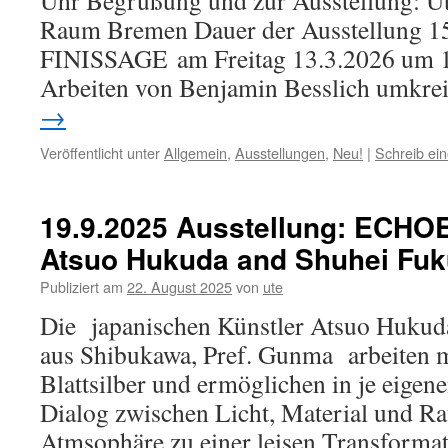
Uhr Begrüßung und zur Ausstellung: Ute
Raum Bremen Dauer der Ausstellung 15
FINISSAGE am Freitag 13.3.2026 um 1
Arbeiten von Benjamin Besslich umkre
→
Veröffentlicht unter
Allgemein
,
Ausstellungen
,
Neu!
|
Schreib ei
19.9.2025 Ausstellung: ECHO
Atsuo Hukuda and Shuhei Fu
Publiziert am
22. August 2025
von
ute
Die japanischen Künstler Atsuo Hukud
aus Shibukawa, Pref. Gunma arbeiten m
Blattsilber und ermöglichen in je eigen
Dialog zwischen Licht, Material und R
Atmsophäre zu einer leisen Transforma