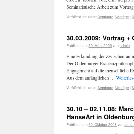
Seminaristische Arbeit zum Vortr
Veröffentlicht unter
Seminare
,
Vorträge
|
S
30.03.2009: Vortrag + 
Publiziert am
30. März 2009
von
admin
Eine Erkundung der Zwischenräume 
Der Oldenburger Existenzphilosoph 
Engagement auf die menschliche Ex
Aus dem anfänglichen …
Weiterle
Veröffentlicht unter
Seminare
,
Vorträge
|
S
30.10 – 02.11.08: Marc
HanseArt in Oldenbur
Publiziert am
30. Oktober 2008
von
admi