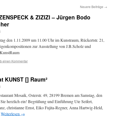
Neuere Beiträge
→
ATZENSPECK & ZIZIZI – Jürgen Bodo
cher
n
tag den 1.11.2009 um 11.00 Uhr im Kunstraum, Rückertstr. 21,
igenkompositionen zur Ausstellung von J.B.Scholz und
, KunstRaum
ib einen Kommentar
hat KUNST [] Raum²
n
estaurant Mosaik, Osterstr. 49, 28199 Bremen am Samstag, den
Sie herzlich ein! Begrüßung und Einführung Ute Seifert,
z, christianne Ernst, Eiko Fujita-Regner, Anna Hartwig-Held,
…
Weiterlesen
→