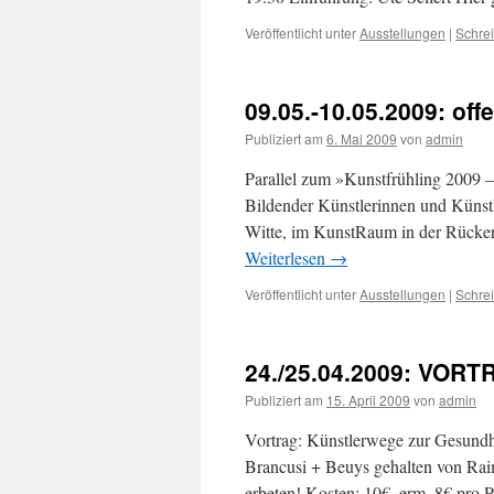
Veröffentlicht unter
Ausstellungen
|
Schre
09.05.-10.05.2009: off
Publiziert am
6. Mai 2009
von
admin
Parallel zum »Kunstfrühling 2009 
Bildender Künstlerinnen und Künstle
Witte, im KunstRaum in der Rückert
Weiterlesen
→
Veröffentlicht unter
Ausstellungen
|
Schre
24./25.04.2009: VOR
Publiziert am
15. April 2009
von
admin
Vortrag: Künstlerwege zur Gesundhe
Brancusi + Beuys gehalten von Ra
erbeten! Kosten: 10€, erm. 8€ pro 