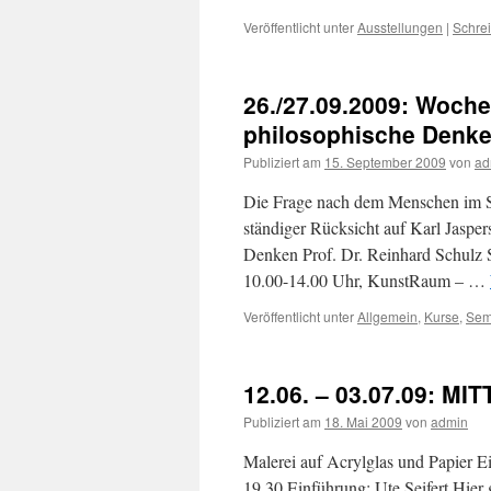
Veröffentlicht unter
Ausstellungen
|
Schre
26./27.09.2009: Woch
philosophische Denk
Publiziert am
15. September 2009
von
ad
Die Frage nach dem Menschen im Sp
ständiger Rücksicht auf Karl Jaspe
Denken Prof. Dr. Reinhard Schulz
10.00-14.00 Uhr, KunstRaum – …
Veröffentlicht unter
Allgemein
,
Kurse
,
Sem
12.06. – 03.07.09: MI
Publiziert am
18. Mai 2009
von
admin
Malerei auf Acrylglas und Papier E
19.30 Einführung: Ute Seifert Hier