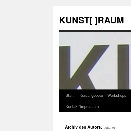
KUNST[ ]RAUM
Start
Kursangebote – Workshops
Springe
Kontakt/Impressum
zum
Inhalt
admin
Archiv des Autors: