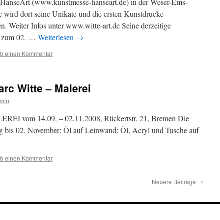
 HanseArt (www.kunstmesse-hanseart.de) in der Weser-Ems-
e wird dort seine Unikate und die ersten Kunstdrucke
. Weiter Infos unter www.witte-art.de Seine derzeitige
s zum 02. …
Weiterlesen
→
ib einen Kommentar
arc Witte – Malerei
min
EI vom 14.09. – 02.11.2008, Rückertstr. 21, Bremen Die
ng bis 02. November: Öl auf Leinwand: Öl, Acryl und Tusche auf
ib einen Kommentar
Neuere Beiträge
→