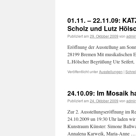
01.11. – 22.11.09: K
Scholz und Lutz Höls
Publiziert am
29. Oktober 2009
von
admi
Eröffnung der Ausstellung am Sonn
28199 Bremen Mit musikalischen E
L.Hölscher Begrüßung Ute Seifert
Veröffentlicht unter
Ausstellungen
|
Schre
24.10.09: Im Mosaik 
Publiziert am
24. Oktober 2009
von
admi
Zur 2. Ausstellungseröffnung im R
24.10.2009 un 19:30 Uhr laden wir 
Kunstraum Künster: Simone Ballwan
Annalena Karweik, Maria-Anne 