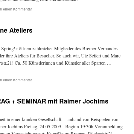
ib einen Kommentar
ene Ateliers
– Spring!« öffnen zahlreiche Mitglieder des Bremer Verbandes
r ihre Ateliers für Besucher. So auch wir, Ute Seifert und Marc
str.21! Ca. 50 Künstlerinnen und Künstler aller Sparten …
ib einen Kommentar
TRAG + SEMINAR mit Raimer Jochims
it in einer kranken Gesellschaft – anhand von Beispielen von
imer Jochims Freitag, 24.05.2009 Beginn 19:30h Voranmeldung
Person Veranstaltungsort: KunstRaum Bremen, Rückertstr.21